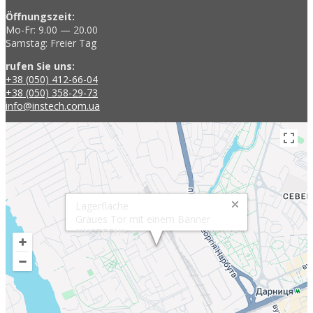
Öffnungszeit:
Mo-Fr: 9.00 — 20.00
Samstag: Freier Tag
rufen Sie uns:
+38 (050) 412-66-04
+38 (050) 358-29-73
info@instech.com.ua
Lagerfläche
Graues Tor mit einem Banner
"INSTECH"