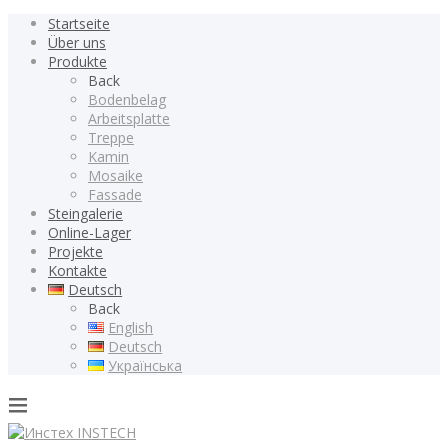
Startseite
Über uns
Produkte
Back
Bodenbelag
Arbeitsplatte
Treppe
Kamin
Mosaike
Fassade
Steingalerie
Online-Lager
Projekte
Kontakte
Deutsch
Back
English
Deutsch
Українська
INSTECH