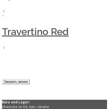
0
+
Travertino Red
0
Заказать звонок
Büro und Lager:
Khavoska str.64, Kyiv, Ukraine