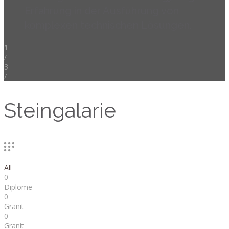
Erfahrung in der Ausführung von
komplexen technischen Lösungen.
1
/
3
/
Steingalarie
All
0
Diplome
0
Granit
0
Granit