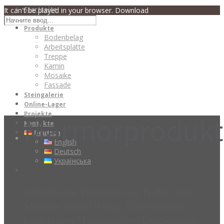
Startseite
It can't be played in your browser. Download
Über uns
Produkte
Bodenbelag
Arbeitsplatte
Treppe
Kamin
Mosaike
Fassade
Steingalerie
Online-Lager
Projekte
Marmorprodukt
Kontakte
Deutsch
English
Deutsch
Українська
Individuelle Projekte aus Naturstein.
Marmor, Granit, Onyx, Travertin aus
beliebigen Steinbrüchen Langjährige