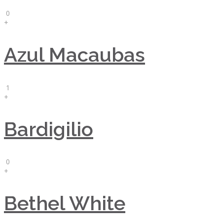
0
+
Azul Macaubas
1
+
Bardigilio
0
+
Bethel White