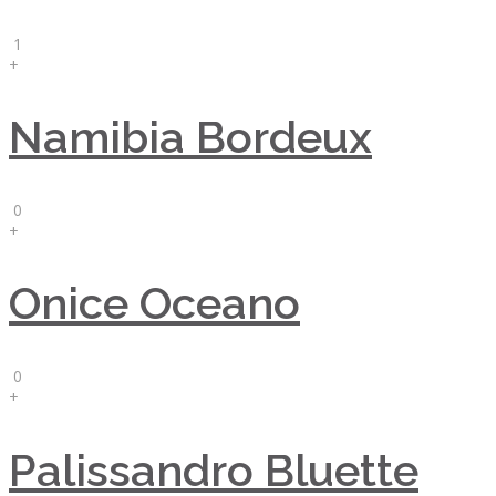
1
+
Namibia Bordeux
0
+
Onice Oceano
0
+
Palissandro Bluette