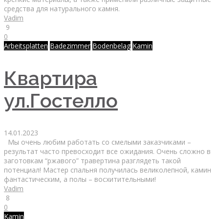
средства для натурального камня.
Vadim
9
0
Arbeitsplatten
Badezimmer
Bodenbelag
Kamin
Квартира
ул.Гостелло
14.01.2023
Мы очень любим работать со смелыми заказчиками –
результат часто превосходит все ожидания. Очень сложно в
заготовкам “ржавого” травертина разглядеть такой
потенциал! Мастер спальня получилась великолепной, камин
фантастическим, а полы – восхитительными!
Vadim
8
0
Kamin