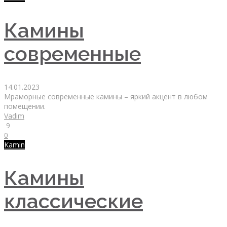
Камины
современные
14.01.2023
Мраморные современные камины – яркий акцент в любом
помещении.
Vadim
9
0
Kamin
Камины
классические