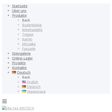
Startseite
Über uns
Produkte
Back
Bodenbelag
Arbeitsplatte
Treppe
Kamin
Mosaike
Fassade
Steingalerie
Online-Lager
Projekte
Kontakte
Deutsch
Back
English
Deutsch
Українська
INSTECH