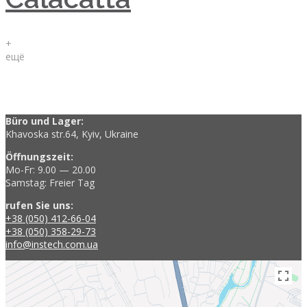
+
ещё
Büro und Lager:
Khavoska str.64, Kyiv, Ukraine
Öffnungszeit:
Mo-Fr: 9.00 — 20.00
Samstag: Freier Tag
rufen Sie uns:
+38 (050) 412-66-04
+38 (050) 358-29-73
info@instech.com.ua