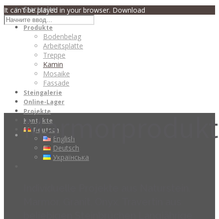
Startseite
It can't be played in your browser. Download
Über uns
Produkte
Bodenbelag
Arbeitsplatte
Treppe
Kamin
Mosaike
Fassade
Steingalerie
Online-Lager
Projekte
Marmorprodukt
Kontakte
Deutsch
English
Deutsch
Українська
Individuelle Projekte aus Naturstein.
Marmor, Granit, Onyx, Travertin aus
beliebigen Steinbrüchen Langjährige