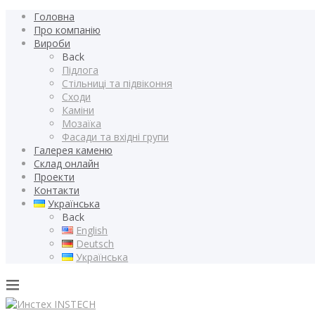
Головна
Про компанію
Вироби
Back
Підлога
Стільниці та підвіконня
Сходи
Каміни
Мозаїка
Фасади та вхідні групи
Галерея каменю
Склад онлайн
Проекти
Контакти
Українська
Back
English
Deutsch
Українська
INSTECH