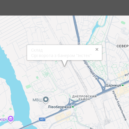
Склад
Сірі ворота з банером "Інстех"