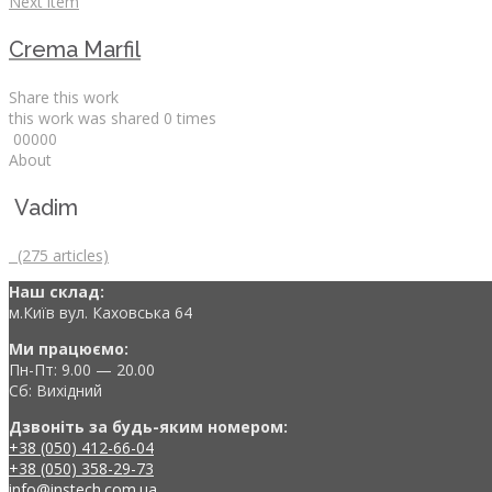
Next item
Crema Marfil
Share this work
this work was shared
0
times
0
0
0
0
0
About
Vadim
(275 articles)
Наш склад:
м.Київ вул. Каховська 64
Ми працюємо:
Пн-Пт: 9.00 — 20.00
Сб: Вихідний
Дзвоніть за будь-яким номером:
+38 (050) 412-66-04
+38 (050) 358-29-73
info@instech.com.ua