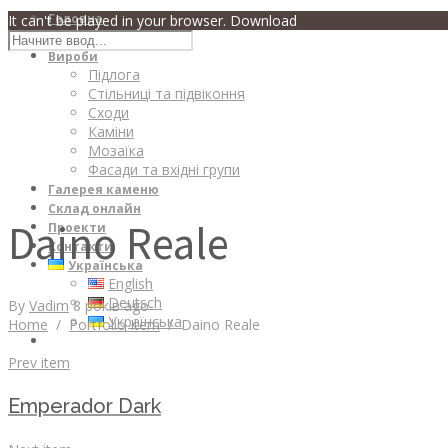
Головна
It can't be played in your browser. Download
Про компанію
Вироби
Підлога
Стільниці та підвіконня
Сходи
Каміни
Мозаїка
Фасади та вхідні групи
Галерея каменю
Склад онлайн
Daino Reale
Проекти
Контакти
Українська
English
Deutsch
By
Vadim
8 років ago
Українська
Home
/
Portfolio Item
/
Daino Reale
Prev item
Emperador Dark