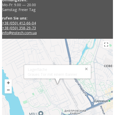
Mo-Fr: 9.00 — 20.00
Samstag: Freier Tag
rufen Sie uns:
+38 (050) 412-66-04
+38 (050) 358-29-73
info@instech.com.ua
Lagerfläche
Graues Tor mit einem Banner
"INSTECH"