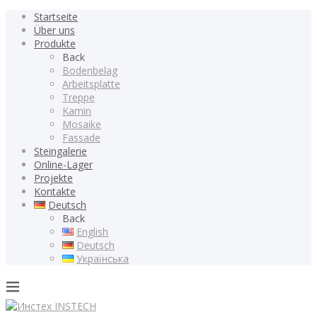
Startseite
Über uns
Produkte
Back
Bodenbelag
Arbeitsplatte
Treppe
Kamin
Mosaike
Fassade
Steingalerie
Online-Lager
Projekte
Kontakte
Deutsch
Back
English
Deutsch
Українська
INSTECH