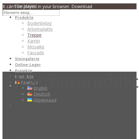
Startseite
It can't be played in your browser. Download
Über uns
Produkte
Bodenbelag
Arbeitsplatte
Treppe
Kamin
Mosaike
Fassade
Steingalerie
Online-Lager
Projekte
Marmorprodukt
Kontakte
Deutsch
English
Deutsch
Українська
Individuelle Projekte aus Naturstein.
Marmor, Granit, Onyx, Travertin aus
beliebigen Steinbrüchen Langjährige