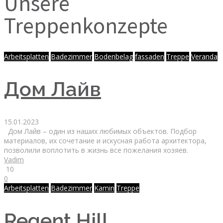
Unsere
Treppenkonzepte
Arbeitsplatten
Badezimmer
Bodenbelag
fassaden
Treppe
Veranda
Дом Лайв
15.01.2023
Дом Лайв – один из наших любимых объектов. Подбор
материалов, их сочетание и искусная работа архитектора,
позволили воплотить в жизнь все пожелания хозяев.
Vadim
10
0
Arbeitsplatten
Badezimmer
Kamin
Treppe
Regent Hill