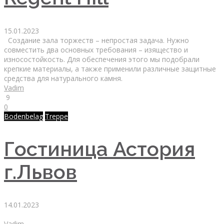
15.01.2023
Создание зала торжеств – непростая задача. Нужно
совместить два основных требования – изящество и
износостойкость. Для обеспечения этого мы подобрали
крепкие материалы, а также применили различные защитные
средства для натурального камня.
Vadim
9
0
Bodenbelag
Treppe
Гостиница Астория
г.Львов
14.01.2023
Vadim