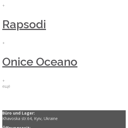
+
Rapsodi
+
Onice Oceano
+
ещё
Büro und Lager:
Khavoska str.64, Kyiv, Ukraine
Öffnungszeit: