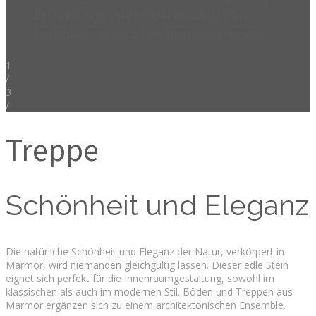
Erfahrung in der Ausführung von
komplexen technischen Lösungen.
1
/
3
/
Treppe
Schönheit und Eleganz
Die natürliche Schönheit und Eleganz der Natur, verkörpert in
Marmor, wird niemanden gleichgültig lassen. Dieser edle Stein
eignet sich perfekt für die Innenraumgestaltung, sowohl im
klassischen als auch im modernen Stil. Böden und Treppen aus
Marmor ergänzen sich zu einem architektonischen Ensemble.