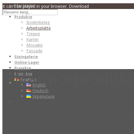
Startseite
It can't be played in your browser. Download
Über uns
Produkte
Bodenbelag
Arbeitsplatte
Treppe
Kamin
Mosaike
Fassade
Steingalerie
Online-Lager
Projekte
Marmorprodukt
Kontakte
Deutsch
English
Deutsch
Українська
Individuelle Projekte aus Naturstein. Marm
Ausführung von komplexen technischen L