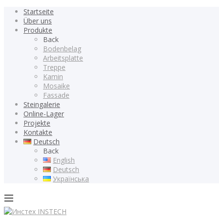
Startseite
Über uns
Produkte
Back
Bodenbelag
Arbeitsplatte
Treppe
Kamin
Mosaike
Fassade
Steingalerie
Online-Lager
Projekte
Kontakte
Deutsch
Back
English
Deutsch
Українська
INSTECH