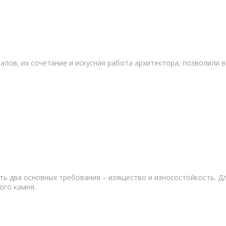
ов, их сочетание и искусная работа архитектора, позволили в
ть два основных требования – изящество и износостойкость. Д
ого камня.