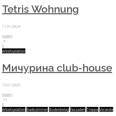
Tetris Wohnung
11.01.2024
Vadim
9
0
Arbeitsplatten
Мичурина club-house
15.01.2023
Vadim
11
0
Arbeitsplatten
Badezimmer
Bodenbelag
fassaden
Treppe
Veranda