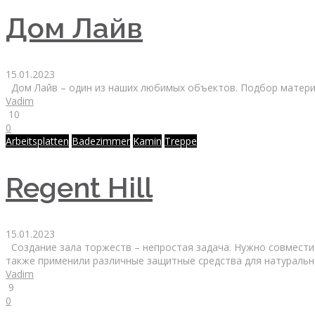
Дом Лайв
15.01.2023
Дом Лайв – один из наших любимых объектов. Подбор материал
Vadim
10
0
Arbeitsplatten
Badezimmer
Kamin
Treppe
Regent Hill
15.01.2023
Создание зала торжеств – непростая задача. Нужно совмести
также применили различные защитные средства для натуральн
Vadim
9
0