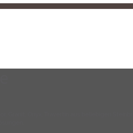
e
or, Granit, Onyx, Travertin aus beliebigen Stein
ösungen.