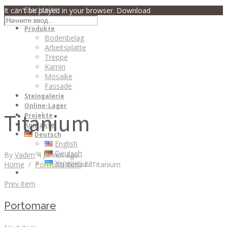
Startseite
It can't be played in your browser. Download
Über uns
Produkte
Bodenbelag
Arbeitsplatte
Treppe
Kamin
Mosaike
Fassade
Steingalerie
Online-Lager
Titanium
Projekte
Kontakte
Deutsch
English
Deutsch
By
Vadim
4 Jahren ago
Українська
Home
/
Portfolio Item
/
Titanium
Prev item
Portomare