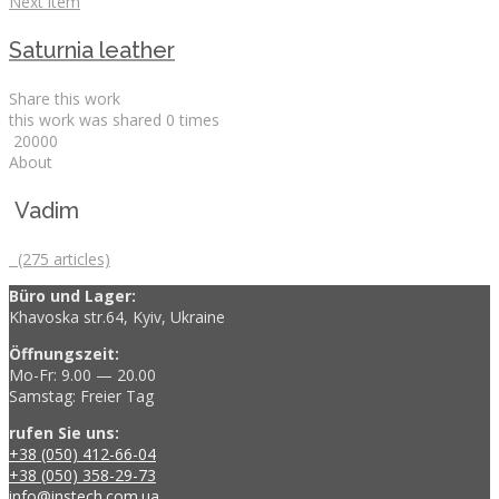
Next item
Saturnia leather
Share this work
this work was shared
0
times
2
0
0
0
0
About
Vadim
(275 articles)
Büro und Lager:
Khavoska str.64, Kyiv, Ukraine
Öffnungszeit:
Mo-Fr: 9.00 — 20.00
Samstag: Freier Tag
rufen Sie uns:
+38 (050) 412-66-04
+38 (050) 358-29-73
info@instech.com.ua