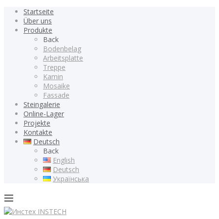
Startseite
Über uns
Produkte
Back
Bodenbelag
Arbeitsplatte
Treppe
Kamin
Mosaike
Fassade
Steingalerie
Online-Lager
Projekte
Kontakte
Deutsch
Back
English
Deutsch
Українська
INSTECH