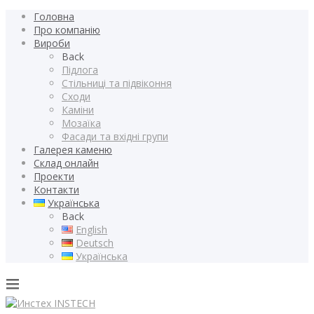
Головна
Про компанію
Вироби
Back
Підлога
Стільниці та підвіконня
Сходи
Каміни
Мозаїка
Фасади та вхідні групи
Галерея каменю
Склад онлайн
Проекти
Контакти
Українська
Back
English
Deutsch
Українська
INSTECH