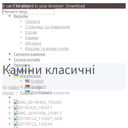
Головна
It can't be played in your browser. Download
Про компанію
Вироби
Підлога
Стільниці та підвіконня
Сходи
Каміни
Мозаїка
Фасади та вхідні групи
Галерея каменю
Склад онлайн
Каміни класичні
Проекти
Контакти
Українська
English
Deutsch
By
Vadim
9 років ago
Українська
Home
/
Каміни
/
Каміни класичні