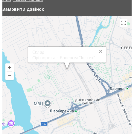
Замовити дзвінок
Склад
Сірі ворота з банером "Інстех"