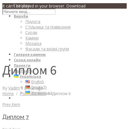
Головна
It can't be played in your browser. Download
Про компанію
Вироби
Підлога
Стільниці та підвіконня
Сходи
Каміни
Мозаїка
Фасади та вхідні групи
Галерея каменю
Склад онлайн
Диплом 6
Проекти
Контакти
Українська
English
Deutsch
By
Vadim
8 років ago
Українська
Home
/
Portfolio Item
/
Диплом 6
Prev item
Диплом 7