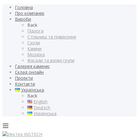
Головна
Про компанію
Вироби
Back
Підлога
Стільниці та підвіконня
Сходи
Каміни
Мозаїка
Фасади та вхідні групи
Галерея каменю
Склад онлайн
Проекти
Контакти
Українська
Back
English
Deutsch
Українська
INSTECH