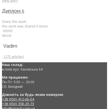
Next item
Диплом 5
Share this work
this work was shared
0
times
0
0
0
0
0
About
Vadim
(275 articles)
Наш склад:
м.Київ вул. Каховська 64
Ми працюємо:
Пн-Пт: 9.00 — 20.00
Сб: Вихідний
Дзвоніть за будь-яким номером:
+38 (050) 412-66-04
+38 (050) 358-29-73
info@instech.com.ua